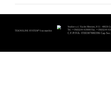
Studiot s.r.l. Via dei Mestieri, 9/11 - 48026 
Tel. ++39(0)544 419000 Fax. ++39(0)544 41
®
TEKNOLINE SYSTEM
è un marchio
C.F./P.IVA: IT00387880396 Cap.Soc. 