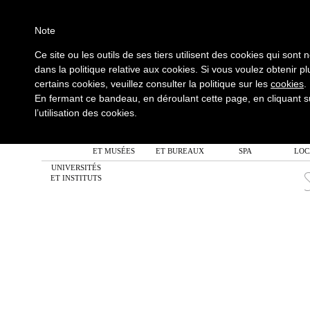
Note
01
Ce site ou les outils de ses tiers utilisent des cookies qui sont
une h
dans la politique relative aux cookies. Si vous voulez obtenir plu
enti
certains cookies, veuillez consulter la politique sur les
cookies
.
it
En fermant ce bandeau, en déroulant cette page, en cliquant s
l’utilisation des cookies.
ALL
AGENCEMENTS
ENTREPRISES
BIEN ÊTRE ET
COLLEC
ET MUSÉES
ET BUREAUX
SPA
LOC
UNIVERSITÉS
ET INSTITUTS